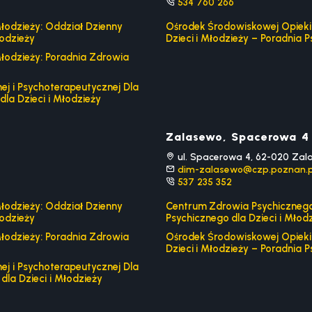
534 760 266
łodzieży: Oddział Dzienny
Ośrodek Środowiskowej Opieki 
łodzieży
Dzieci i Młodzieży – Poradnia P
łodzieży: Poradnia Zdrowia
j i Psychoterapeutycznej Dla
dla Dzieci i Młodzieży
Zalasewo, Spacerowa 4
ul. Spacerowa 4, 62-020 Zal
dim-zalasewo@czp.poznan.p
537 235 352
łodzieży: Oddział Dzienny
Centrum Zdrowia Psychicznego 
łodzieży
Psychicznego dla Dzieci i Młod
łodzieży: Poradnia Zdrowia
Ośrodek Środowiskowej Opieki 
Dzieci i Młodzieży – Poradnia P
j i Psychoterapeutycznej Dla
dla Dzieci i Młodzieży