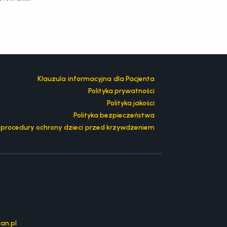
Klauzula informacyjna dla Pacjenta
Polityka prywatności
Polityka jakości
Polityka bezpieczeństwa
z procedury ochrony dzieci przed krzywdzeniem
an.pl