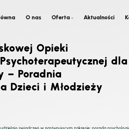
łówna
O nas
Oferta
Aktualności
K
skowej Opieki
 Psychoterapeutycznej dla
y – Poradnia
a Dzieci i Młodzieży
udzielają świadczeń w następującym zakresie: porada psycholog