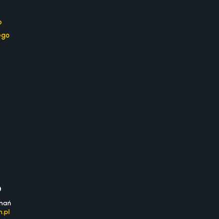
o
ego
0
znań
.pl