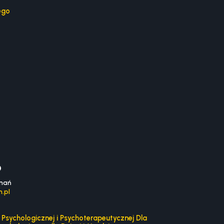
ego
0
znań
.pl
Psychologicznej i Psychoterapeutycznej Dla