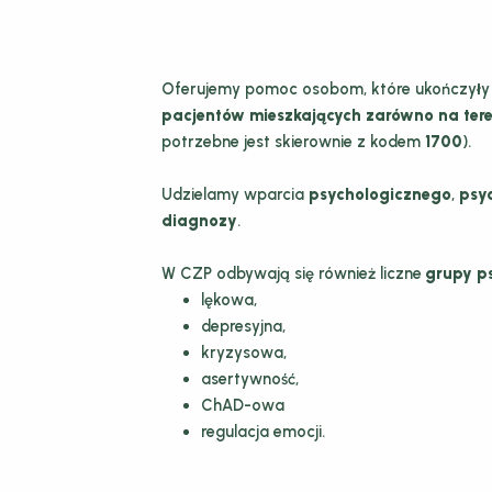
Oferujemy pomoc osobom, które ukończyły 1
pacjentów mieszkających zarówno na teren
potrzebne jest skierownie z kodem
1700
).
Udzielamy wparcia
psychologicznego
,
psy
diagnozy
.
W CZP odbywają się również liczne
grupy p
lękowa,
depresyjna,
kryzysowa,
asertywność,
ChAD-owa
regulacja emocji.