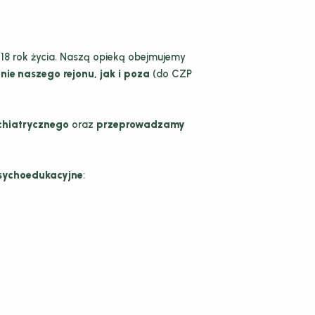
8 rok życia. Naszą opieką obejmujemy
ie naszego rejonu, jak i poza
(do CZP
chiatrycznego
oraz
przeprowadzamy
sychoedukacyjne
: